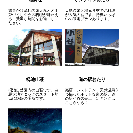
源泉かけ流しの露天風呂と山
天然温泉と地元食材のお料理
菜づくしの会席料理が味わえ
が人気の宿です。特典いっぱ
る、贅沢な時間をお過ごしく
いの限定プランあります。
ださい。
栂池山荘
道の駅おたり
栂池自然園内の山荘です。白
売店・レストラン・天然温泉3
馬大池アタックのスタート地
つ揃ったホットな道の駅。道
点に絶好の場所です。
の駅小谷の売上ランキングは
こちらから！