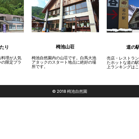
栂池山荘
たり
道の
栂池自然園内の山荘です。白馬大池
お料理が人気
売店・レストラン
アタックのスタート地点に絶好の場
いの限定プラ
たホットな道の駅
所です。
上ランキングはこ
© 2018 栂池自然園