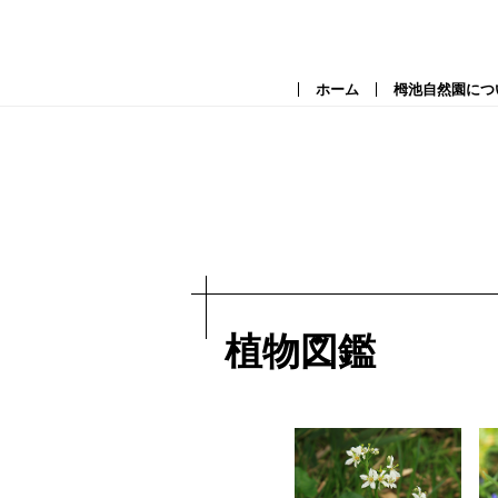
ホーム
栂池自然園につ
植物図鑑