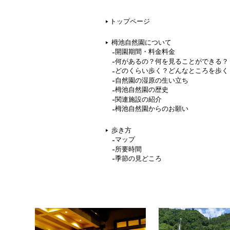
トップページ
栂池自然園について
開園期間・料金料金
何があるの？何を見ることができる？
どのくらい歩く？どんなところを歩く
自然園の湿原の生い立ち
栂池自然園の歴史
関連施設の紹介
栂池自然園からのお願い
歩き方
マップ
所要時間
季節の見どころ