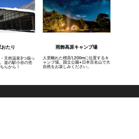
雨飾高原キャンプ場
駅おたり
人里離れた標高1,200mに位置するキ
・天然温泉3つ揃っ
ャンプ場。国立公園+日本百名山で大
。道の駅小谷の売
自然をお楽しみください。
ちらから！