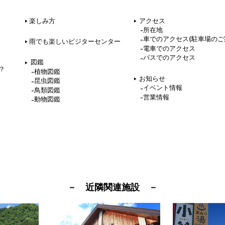
楽しみ方
アクセス
所在地
車でのアクセス(駐車場のご
雨でも楽しいビジターセンター
電車でのアクセス
バスでのアクセス
図鑑
？
植物図鑑
お知らせ
昆虫図鑑
イベント情報
鳥類図鑑
営業情報
動物図鑑
－ 近隣関連施設 －