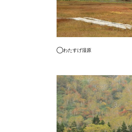
◯わたすげ湿原