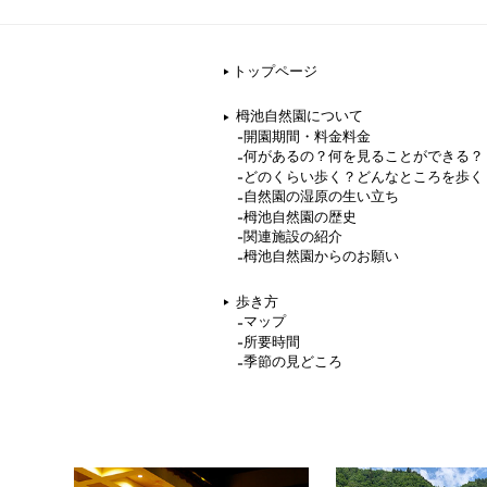
トップページ
栂池自然園について
開園期間・料金料金
何があるの？何を見ることができる？
どのくらい歩く？どんなところを歩く
自然園の湿原の生い立ち
栂池自然園の歴史
関連施設の紹介
栂池自然園からのお願い
歩き方
マップ
所要時間
季節の見どころ