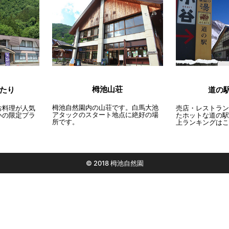
栂池山荘
たり
道の
栂池自然園内の山荘です。白馬大池
お料理が人気
売店・レストラン
アタックのスタート地点に絶好の場
いの限定プラ
たホットな道の駅
所です。
上ランキングはこ
© 2018 栂池自然園