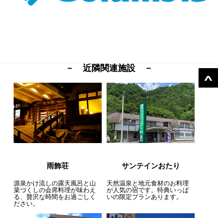
－ 近隣関連施設 －
雨飾荘
サンテインおたり
源泉かけ流しの露天風呂と山
天然温泉と地元食材のお料理
菜づくしの会席料理が味わえ
が人気の宿です。特典いっぱ
る、贅沢な時間をお過ごしく
いの限定プランあります。
ださい。