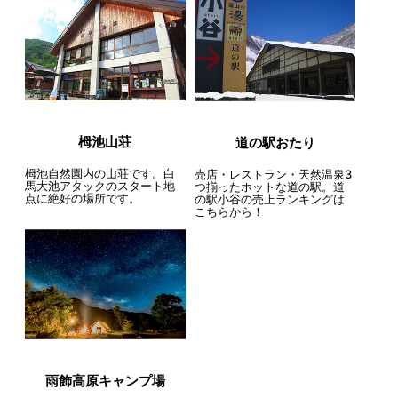
栂池山荘
道の駅おたり
栂池自然園内の山荘です。白
売店・レストラン・天然温泉3
馬大池アタックのスタート地
つ揃ったホットな道の駅。道
点に絶好の場所です。
の駅小谷の売上ランキングは
こちらから！
雨飾高原キャンプ場