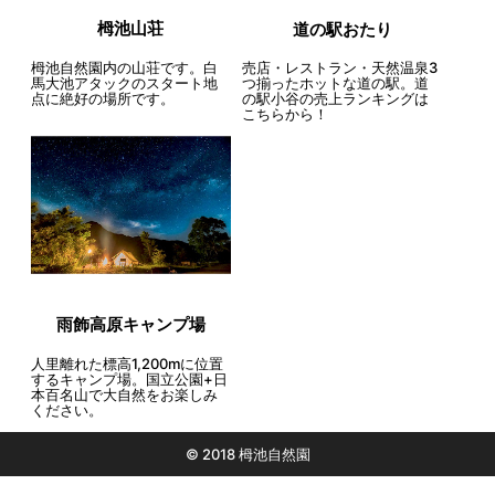
栂池山荘
道の駅おたり
栂池自然園内の山荘です。白
売店・レストラン・天然温泉3
馬大池アタックのスタート地
つ揃ったホットな道の駅。道
点に絶好の場所です。
の駅小谷の売上ランキングは
こちらから！
雨飾高原キャンプ場
人里離れた標高1,200mに位置
するキャンプ場。国立公園+日
本百名山で大自然をお楽しみ
ください。
© 2018 栂池自然園