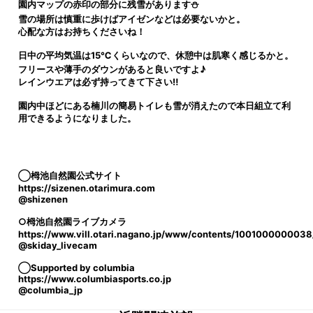
園内マップの赤印の部分に残雪があります⛄
雪の場所は慎重に歩けばアイゼンなどは必要ないかと。
心配な方はお持ちくださいね！
日中の平均気温は15℃くらいなので、休憩中は肌寒く感じるかと。
フリースや薄手のダウンがあると良いですよ♪
レインウエアは必ず持ってきて下さい‼
園内中ほどにある楠川の簡易トイレも雪が消えたので本日組立て利
用できるようになりました。
◯栂池自然園公式サイト
https://sizenen.otarimura.com
@shizenen
○栂池自然園ライブカメラ
https://www.vill.otari.nagano.jp/www/contents/1001000000038
@skiday_livecam
◯Supported by columbia
https://www.columbiasports.co.jp
@columbia_jp