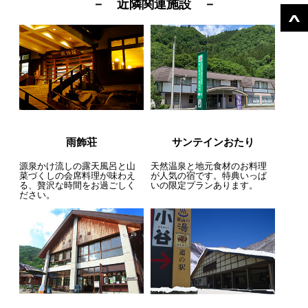
－ 近隣関連施設 －
雨飾荘
サンテインおたり
源泉かけ流しの露天風呂と山
天然温泉と地元食材のお料理
菜づくしの会席料理が味わえ
が人気の宿です。特典いっぱ
る、贅沢な時間をお過ごしく
いの限定プランあります。
ださい。