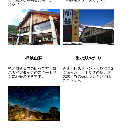
ださい。
栂池山荘
道の駅おたり
栂池自然園内の山荘です。白
売店・レストラン・天然温泉3
馬大池アタックのスタート地
つ揃ったホットな道の駅。道
点に絶好の場所です。
の駅小谷の売上ランキングは
こちらから！