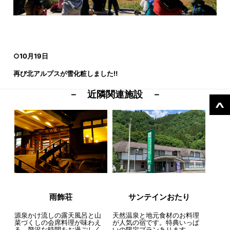
○10
月
19
日
再び北アルプスが雪化粧しました
‼️
－ 近隣関連施設 －
雨飾荘
サンテインおたり
源泉かけ流しの露天風呂と山
天然温泉と地元食材のお料理
菜づくしの会席料理が味わえ
が人気の宿です。特典いっぱ
る、贅沢な時間をお過ごしく
いの限定プランあります。