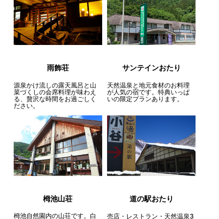
雨飾荘
サンテインおたり
源泉かけ流しの露天風呂と山
天然温泉と地元食材のお料理
菜づくしの会席料理が味わえ
が人気の宿です。特典いっぱ
る、贅沢な時間をお過ごしく
いの限定プランあります。
ださい。
栂池山荘
道の駅おたり
栂池自然園内の山荘です。白
売店・レストラン・天然温泉3