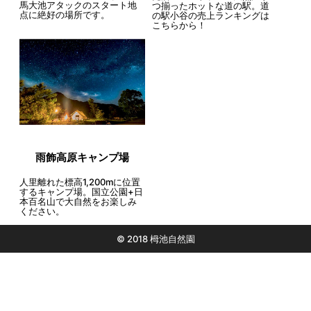
馬大池アタックのスタート地
つ揃ったホットな道の駅。道
点に絶好の場所です。
の駅小谷の売上ランキングは
こちらから！
雨飾高原キャンプ場
人里離れた標高1,200mに位置
するキャンプ場。国立公園+日
本百名山で大自然をお楽しみ
ください。
© 2018 栂池自然園