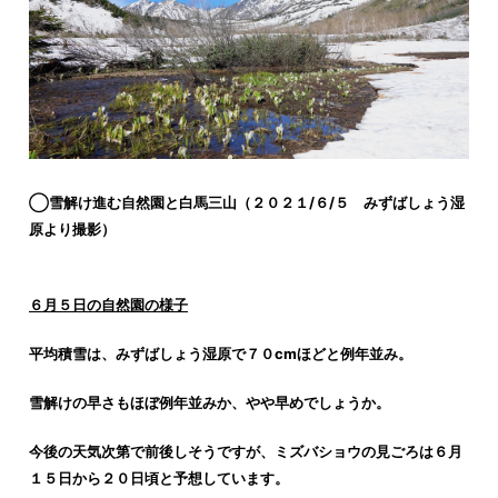
◯雪解け進む自然園と白馬三山（２０２１/６/５ みずばしょう湿
原より撮影）
６月５日の自然園の様子
平均積雪は、みずばしょう湿原で７０cmほどと例年並み。
雪解けの早さもほぼ例年並みか、やや早めでしょうか。
今後の天気次第で前後しそうですが、ミズバショウの見ごろは６月
１５日から２０日頃と予想しています。