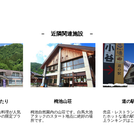
－ 近隣関連施設 －
栂池山荘
たり
道の
栂池自然園内の山荘です。白馬大池
お料理が人気
売店・レストラン
アタックのスタート地点に絶好の場
いの限定プラ
たホットな道の駅
所です。
上ランキングはこ