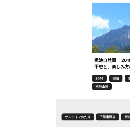
栂池自然園 201
予想と、楽しみ方は
2018
宿泊
栂池山荘
サンテインおたり
下里瀬温泉
宿