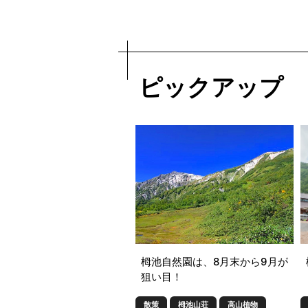
ピックアップ
栂池自然園は、8月末から9月が
狙い目！
散策
栂池山荘
高山植物