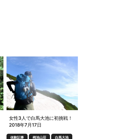
女性3人で白馬大池に初挑戦！
2018年7月17日
体験記事
栂池山荘
白馬大池