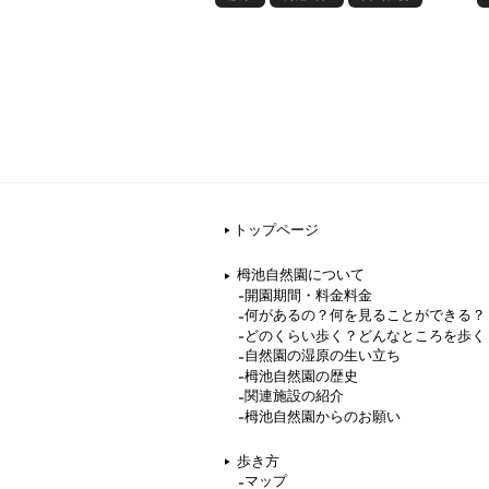
トップページ
栂池自然園について
開園期間・料金料金
何があるの？何を見ることができる？
どのくらい歩く？どんなところを歩く
自然園の湿原の生い立ち
栂池自然園の歴史
関連施設の紹介
栂池自然園からのお願い
歩き方
マップ