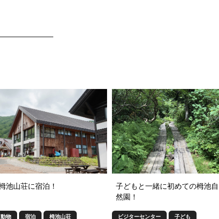
栂池山荘に宿泊！
子どもと一緒に初めての栂池自
然園！
動物
宿泊
栂池山荘
ビジターセンター
子ども