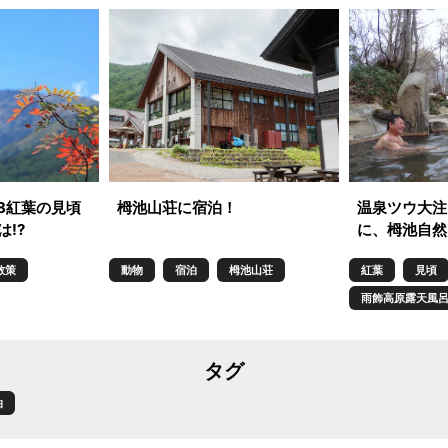
8紅葉の見頃
栂池山荘に宿泊！
温泉ツウ大注
!?
に、栂池自然
散策
動物
宿泊
栂池山荘
紅葉
見頃
雨飾高原露天風
タグ
泊