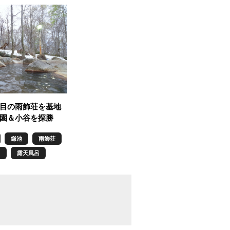
目の雨飾荘を基地
園＆小谷を探勝
鎌池
雨飾荘
呂
露天風呂