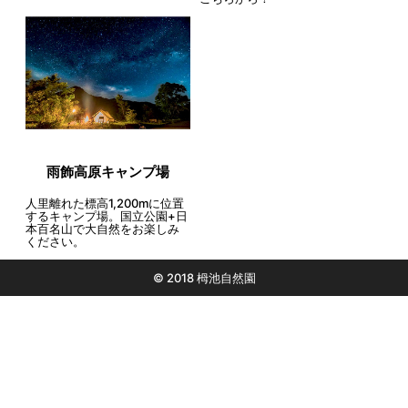
雨飾高原キャンプ場
人里離れた標高1,200mに位置
するキャンプ場。国立公園+日
本百名山で大自然をお楽しみ
ください。
© 2018 栂池自然園