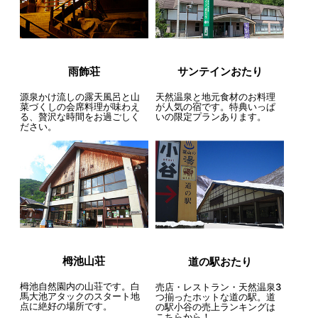
雨飾荘
サンテインおたり
源泉かけ流しの露天風呂と山
天然温泉と地元食材のお料理
菜づくしの会席料理が味わえ
が人気の宿です。特典いっぱ
る、贅沢な時間をお過ごしく
いの限定プランあります。
ださい。
栂池山荘
道の駅おたり
栂池自然園内の山荘です。白
売店・レストラン・天然温泉3
馬大池アタックのスタート地
つ揃ったホットな道の駅。道
点に絶好の場所です。
の駅小谷の売上ランキングは
こちらから！