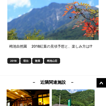
栂池自然園 2018紅葉の見頃予想と、楽しみ方は!?
2018
宿泊
散策
栂池山荘
－ 近隣関連施設 －