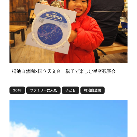
栂池自然園×国立天文台｜親子で楽しむ星空観察会
2018
ファミリーに人気
子ども
栂池自然園